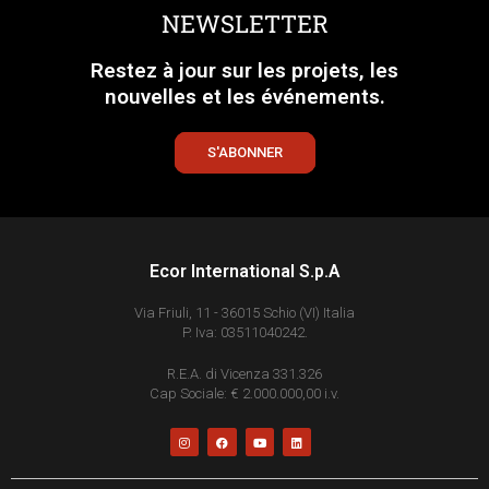
NEWSLETTER
Restez à jour sur les projets, les
nouvelles et les événements.
S'ABONNER
Ecor International S.p.A
Via Friuli, 11 - 36015 Schio (VI) Italia
P. Iva: 03511040242.
R.E.A. di Vicenza 331.326
Cap Sociale: € 2.000.000,00 i.v.