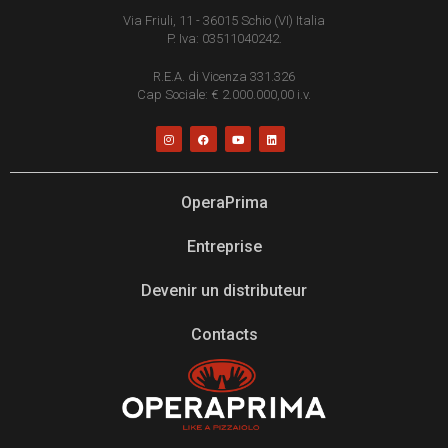
Via Friuli, 11 - 36015 Schio (VI) Italia
P. Iva: 03511040242.
R.E.A. di Vicenza 331.326
Cap Sociale: € 2.000.000,00 i.v.
OperaPrima
Entreprise
Devenir un distributeur
Contacts