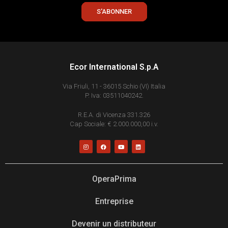
S'ABONNER
Ecor International S.p.A
Via Friuli, 11 - 36015 Schio (VI) Italia
P. Iva: 03511040242.
R.E.A. di Vicenza 331.326
Cap Sociale: € 2.000.000,00 i.v.
OperaPrima
Entreprise
Devenir un distributeur