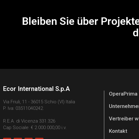
Bleiben Sie über Projekt
d
Ecor International S.p.A
OperaPrima
Via Friuli, 11 - 36015 Schio (VI) Italia
Unternehme
P. Iva: 03511040242.
Vertreiber 
R.E.A. di Vicenza 331.326
Cap Sociale: € 2.000.000,00 i.v.
Kontakt