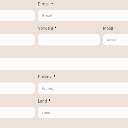
E-mail
Vorwahl
Mobil
Provinz
Land