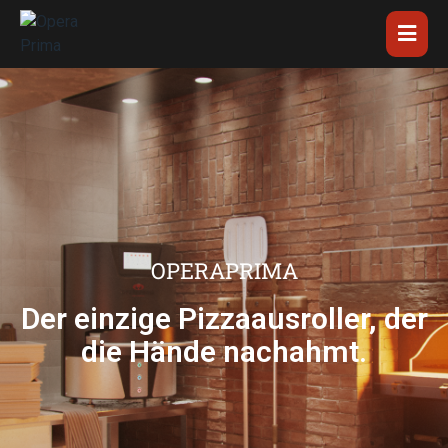
OPERAPRIMA
Der einzige Pizzaausroller, der
die Hände nachahmt.