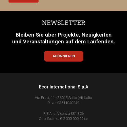
NEWSLETTER
Bleiben Sie über Projekte, Neuigkeiten
und Veranstaltungen auf dem Laufenden.
ABONNIEREN
Ecor International S.p.A
Via Friuli, 11 - 36015 Schio (VI) Italia
P. Iva: 03511040242.
R.E.A. di Vicenza 331.326
Cap Sociale: € 2.000.000,00 i.v.