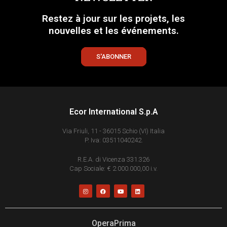
Restez à jour sur les projets, les
nouvelles et les événements.
S'ABONNER
Ecor International S.p.A
Via Friuli, 11 - 36015 Schio (VI) Italia
P. Iva: 03511040242.
R.E.A. di Vicenza 331.326
Cap Sociale: € 2.000.000,00 i.v.
OperaPrima