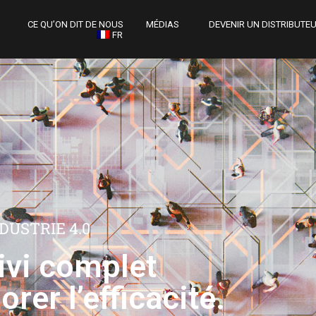
CE QU’ON DIT DE NOUS
MÉDIAS
DEVENIR UN DISTRIBUTE
FR
DUSTRIE 4.0
ivi complet
rer l’efficacité.