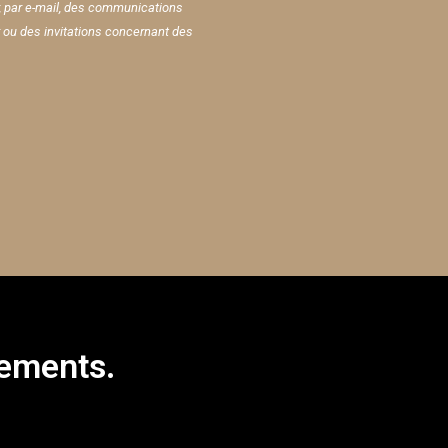
r, par e-mail, des communications
r ou des invitations concernant des
nements.