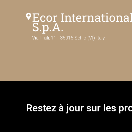
Ecor Internationa
S.p.A.
Via Friuli, 11 - 36015 Schio (VI) Italy
Restez à jour sur les pr