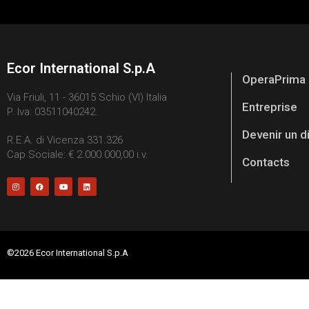
Ecor International S.p.A
OperaPrima
Via Friuli, 11 - 36015 Schio (VI) Italia
Entreprise
P. Iva: 03511040242.
Devenir un d
R.E.A. di Vicenza 331.326
Cap Sociale: € 2.000.000,00 i.v.
Contacts
©2026 Ecor International S.p.A