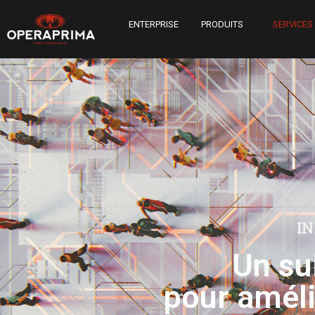
ENTERPRISE
PRODUITS
SERVICES
IN
Un su
pour amélio