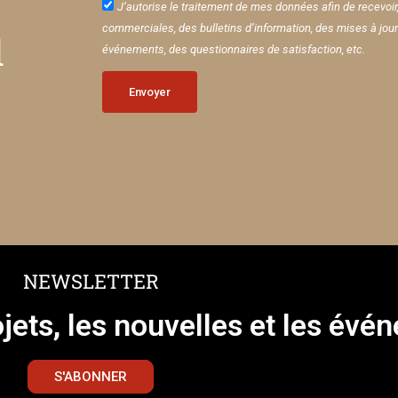
J’autorise le traitement de mes données afin de recevoi
commerciales, des bulletins d’information, des mises à jou
l
événements, des questionnaires de satisfaction, etc.
Envoyer
NEWSLETTER
ojets, les nouvelles et les évé
S'ABONNER