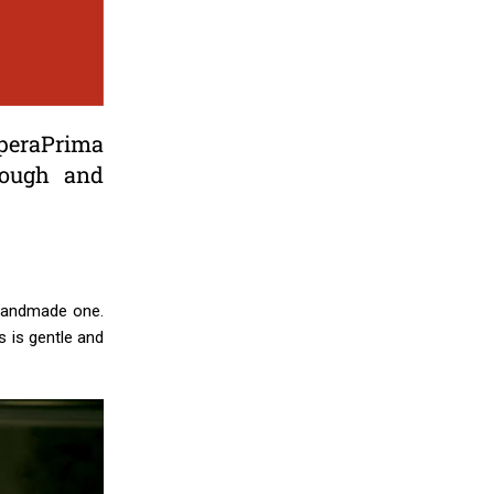
OperaPrima
dough and
a handmade one.
s is gentle and