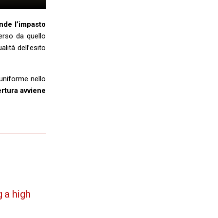
nde l’impasto
verso da quello
lità dell’esito
niforme nello
ertura avviene
 a high