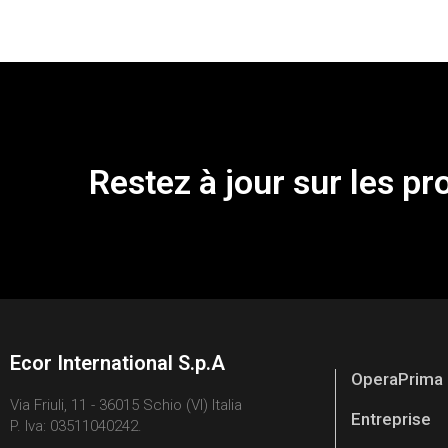
Restez à jour sur les pr
Ecor International S.p.A
OperaPrima
Via Friuli, 11 - 36015 Schio (VI) Italia
Entreprise
P. Iva: 03511040242.