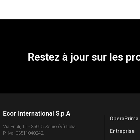
Restez à jour sur les pr
Ecor International S.p.A
OperaPrima
Via Friuli, 11 - 36015 Schio (VI) Italia
Entreprise
P. Iva: 03511040242.