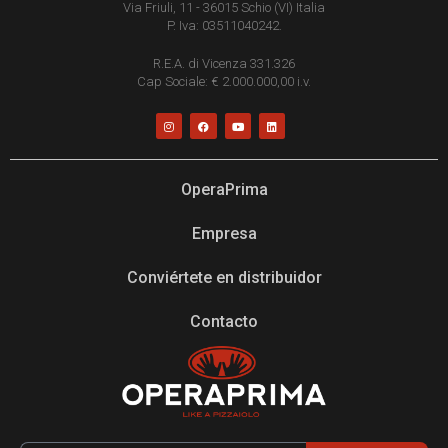
Via Friuli, 11 - 36015 Schio (VI) Italia
P. Iva: 03511040242.
R.E.A. di Vicenza 331.326
Cap Sociale: € 2.000.000,00 i.v.
OperaPrima
Empresa
Conviértete en distribuidor
Contacto