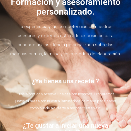
Formación y asesoramiento
personalizado.
La experiencia y las competencias de nuestros
asesores y expertos están a tu disposición para
brindarte una asistencia personalizada sobre las
materias primas, la masa y los métodos de elaboración.
¿Ya tienes una receta ?
Tráela contigo y reserva una cita con nosotros. Probaremos
juntos tu masa con nuestra laminadora de masa para saber
cómo puede ayudarte a mejorar tu trabajo.
¿Te gustar'a iniciar una nueva