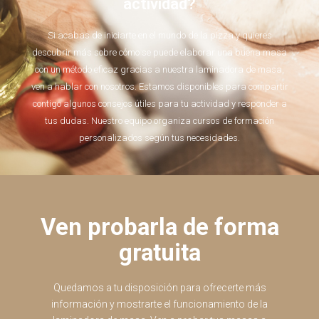
actividad?
Si acabas de iniciarte en el mundo de la pizza y quieres
descubrir más sobre cómo se puede elaborar una buena masa
con un método eficaz gracias a nuestra laminadora de masa,
ven a hablar con nosotros. Estamos disponibles para compartir
contigo algunos consejos útiles para tu actividad y responder a
tus dudas. Nuestro equipo organiza cursos de formación
personalizados según tus necesidades.
Ven probarla de forma
gratuita
Quedamos a tu disposición para ofrecerte más
información y mostrarte el funcionamiento de la