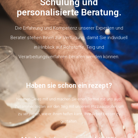
Schulung und
personalisierte Beratung.
Die Erfahrung und Kompetenz unserer Experten und
Berater stehen Ihnen zur Verfügung, damit Sie individuell
in Hinblick auf Rohstoffe, Teig und
Verarbeitungsverfahren beraten werden können.
Haben sie schon ein rezept?
Nehmen Sie es mit und machen Sie einen Termin mit uns aus.
Zusammen testen wir den Teig mit unserem Pizzaausroller, um
zu verstehen, wie er Ihnen helfen kann, Ihre Arbeit besser zu
gestalten.