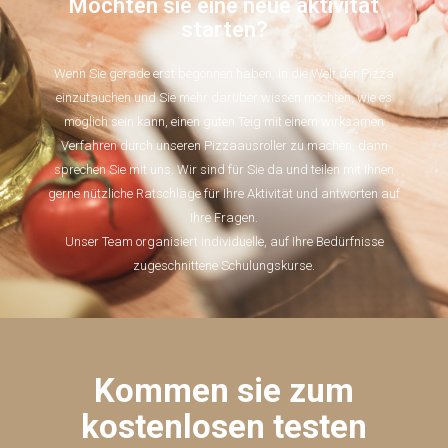
Möchten sie eine neue aktivität
starten?
Wenn Sie gerade erst begonnen haben, in die Welt der Pizza
einzutauchen und Sie mehr darüber wissen möchten, wie es
möglich sein kann, einen guten Teig mit einem wirksamen
Verfahren durch unseren Pizzaausroller zu machen, dann
sprechen Sie mit uns. Wir sind für Sie da und teilen mit Ihnen
gerne nützliche Ratschläge für Ihre Aktivität und antworten auf
Ihre Fragen.
Unser Team organisiert individuelle, auf Ihre Bedürfnisse
zugeschnittene Schulungskurse.
Kommen sie zum
kostenlosen testen