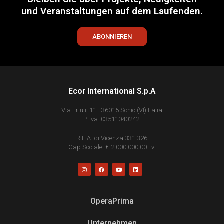
und Veranstaltungen auf dem Laufenden.
ABONNIEREN
Ecor International S.p.A
Via Friuli, 11 - 36015 Schio (VI) Italia
P. Iva: 03511040242.
R.E.A. di Vicenza 331.326
Cap Sociale: € 2.000.000,00 i.v.
OperaPrima
Unternehmen