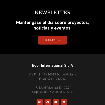
NEWSLETTER
Manténgase al día sobre proyectos,
noticias y eventos.
SUSCRIBIR
Ecor International S.p.A
Via Friuli, 11 - 36015 Schio (VI) Italia
P. Iva: 03511040242.
R.E.A. di Vicenza 331.326
Cap Sociale: € 2.000.000,00 i.v.