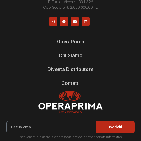
R.E.A. di Vicenza 331.326
Cap Sociale: € 2.000.000,00 i.v.
OperaPrima
Chi Siamo
Diventa Distributore
Contatti
Iscriviti
Iscrivendoti dichiari di aver preso visione della sotto riportata informativa