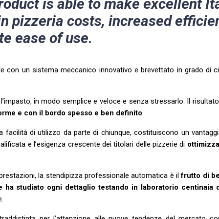
oduct is able to make excellent It
n pizzeria costs, increased effici
te ease of use.
ale con un sistema meccanico innovativo e brevettato in grado di c
 l’impasto, in modo semplice e veloce e senza stressarlo. Il risultato
iforme e con il bordo spesso e ben definito
.
 facilità di utilizzo da parte di chiunque, costituiscono un vantag
ficata e l’esigenza crescente dei titolari delle pizzerie di
ottimizza
restazioni, la stendipizza professionale automatica è il
frutto di b
ha studiato ogni dettaglio testando in laboratorio centinaia d
e.
traddistinta per l’attenzione alle nuove tendenze del mercato con 