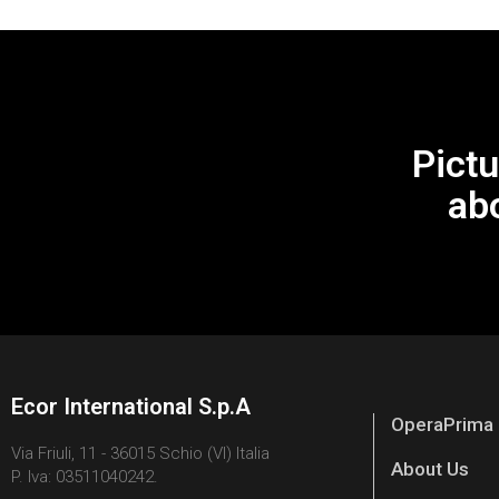
Pictu
ab
Ecor International S.p.A
OperaPrima
Via Friuli, 11 - 36015 Schio (VI) Italia
About Us
P. Iva: 03511040242.