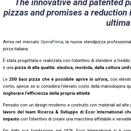
The innovative and patented pr
pizzas and promises a reduction i
ultima
Arriva nel mercato
OperaPrima
, la nuova stendipizza profession
pizza italiana.
È stata progettata e realizzata con l’obiettivo di stendere a freddo
è una
pizza di alta qualità: elastica, morbida, dalla cottura un
Le
20
0 basi pizza che è possibile aprire in un’ora,
con elevata
conto, specie se si considera l’elevato costo della manodopera quali
migliorare l’efficienza della propria attività
.
Pensato con un design moderno e costruito con materiali ad alte p
lavoro del team Ricerca & Sviluppo di Ecor International che 
impasto
con l’obiettivo di creare una macchina affidabile e versatil
Fin dalla sua fondazione, nel 1976, Ecor International si è con