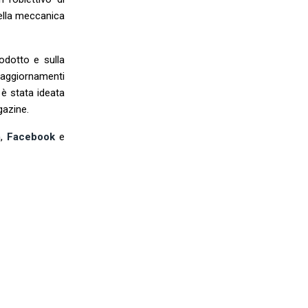
della meccanica
rodotto e sulla
à aggiornamenti
 è stata ideata
gazine.
m
,
Facebook
e