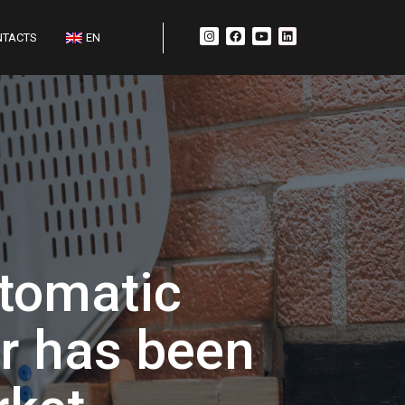
NTACTS
EN
tomatic
er has been