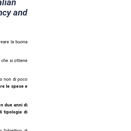
alian
ency and
reare la buona
 che si ottiene
gio non di poco
re le spese e
en due anni di
i tipologie di
l’obiettivo di