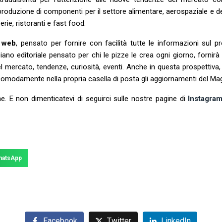
la produzione di componenti per il settore alimentare, aerospaziale e 
ie, ristoranti e fast food.
o web
, pensato per fornire con facilità tutte le informazioni sul p
iano editoriale pensato per chi le pizze le crea ogni giorno, fornir
l mercato, tendenze, curiosità, eventi. Anche in questa prospettiva,
 comodamente nella propria casella di posta gli aggiornamenti del Ma
e. E non dimenticatevi di seguirci sulle nostre pagine di
Instagra
hatsApp
Facebook
Twitter
LinkedIn