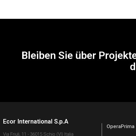
Bleiben Sie über Projekt
d
Ecor International S.p.A
OperaPrima
Via Friuli, 11 - 36015 Schio (VI) Italia