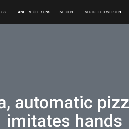
CES
ANDERE ÜBER UNS
MEDIEN
VERTREIBER WERDEN
, automatic pizza
imitates hands