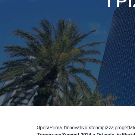
I P
OperaPrima, l’innovativo stendipizza progettato
Tomorrow Summit
2024 a Orlando, in Flori