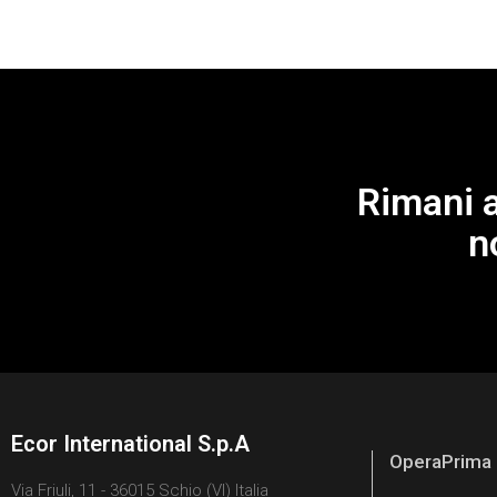
Rimani a
n
Ecor International S.p.A
OperaPrima
Via Friuli, 11 - 36015 Schio (VI) Italia