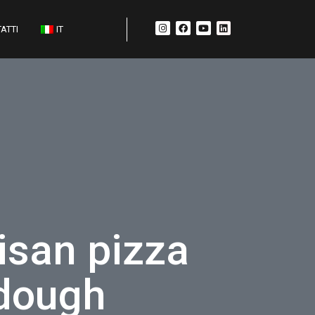
ATTI
IT
isan pizza
 dough