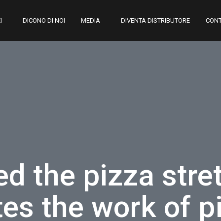
I
DICONO DI NOI
MEDIA
DIVENTA DISTRIBUTORE
CONT
d the pizza stre
tes the work of p