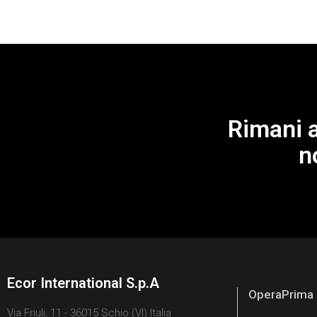
Rimani a
n
Ecor International S.p.A
OperaPrima
Via Friuli, 11 - 36015 Schio (VI) Italia